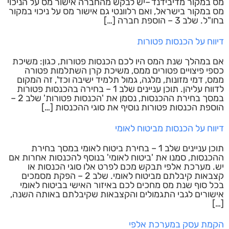
מס במקור מדיבידנד –יש לבקש מהחברה אישור מס על הניכוי
מס במקור בישראל, ואם רלוונטי גם אישור מס על ניכוי במקור
בחו"ל. שלב 3 – הוספת חברה […]
דיווח על הכנסות פטורות
אם במהלך שנת המס היו לכם הכנסות פטורות, כגון: משיכת
כספי פיצויים פטורים ממס, משיכת קרן השתלמות פטורה
ממס, דמי מזונות, מלגה, גמול תלמיד ישיבה וכד', זה המקום
לדווח עליהן. תוכן עניינים שלב 1 – בחירה בהכנסות פטורות
במסך בחירת ההכנסות, נסמן את 'הכנסות פטורות' שלב 2 –
הוספת הכנסות פטורות נוסיף את סוגי ההכנסות […]
דיווח על הכנסות מביטוח לאומי
תוכן עניינים שלב 1 – בחירת ביטוח לאומי במסך בחירת
ההכנסות, סמנו את 'ביטוח לאומי' בנוסף להכנסות אחרות אם
יש. מערכת אלפי תבקש מכם לפרט אלו סוגי הכנסות או
קצבאות קיבלתם מביטוח לאומי. שלב 2 – הפקת מסמכים
בכל סוף שנת מס מחכים לכם באיזור האישי בביטוח לאומי
אישורים לגבי התגמולים והקצבאות שקיבלתם באותה השנה,
[…]
הקמת עסק במערכת אלפי