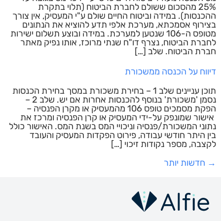
25% מהסכום ששולם לחברת הביטוח (תלוי בתקרת
ההכנסות). במידה וביטוח החיים שולם ע"י המעסיק, אין צורך
בצירוף אסמכתא, מערכת אלפי תדע להוציא את הנתונים
מטופס ה-106 שנטען למערכת. במידה ובוצע תשלום ישירות
לחברת הביטוח, נצרף דו"ח שנתי מרוכז, אותו נפיק מאתר
חברת הביטוח. שלב […]
דיווח על הכנסה ממשכורת
תוכן עניינים שלב 1 – בחירת משכורת במסך בחירת הכנסות
נסמן 'משכורת' בנוסף להכנסות אחרות אם יש. שלב 2 –
הפקת מסמכים טופס 106 מהמעסיק או מקרן הפנסיה –
אישור שמונפק על-ידי המעסיק או קרן הפנסיה ומרכז את
נתוני המשכורת/פנסיה וניכויי המס בשנת המס. האישור כולל
בין היתר חודשי עבודה, פירוט הפקדות המעסיק והעובד
לקצבה, מספר נקודות זיכוי […]
→
חדשות יותר