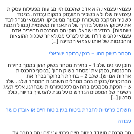
עצמאי עצמאי, הוא אדם שהכנסותיו מגיעות מפעילות עסקית
עצמאית שלו ולא כשכיר המועסק במקום עבודה. בניגוד
לשכיר המקבל משכורת קבועה ממעסיקו, העצמאי מנהל לבד
את עיסוקו או פועל בדרך של התאגדות משפטית (כמו לדוגמת
שותפות). במדינת ישראל, חוקי מס ההכנסה מחייבים אדם
עצמאי להגיש דו"ח שנתי לצרכי מס.לאחר שכלול ההוצאות
וההכנסות של אותו עצמאי המדינה […]
מסחר בשוק ההון – בנק/ברוקר ישראלי
תוכן עניינים שלב 1 – בחירת מסחר בשוק ההון במסך בחירת
ההכנסות, נסמן את 'מסחר בשוק ההון' (בנוסף להכנסות
אחרות אם יש). שלב 2 – בחירת הברוקר נבחר את
הברוקרים/בנקים בהם מנוהלים חשבונות המסחר שלנו. שלב
3 – הפקת מסמכים בהתאם לפלטפורמות שבחרנו, אלפי תציג
רשימה של הטפסים הנדרשים על מנת להמשיך בדיווח, כולל
סרטון […]
תשלום פרימיות לחברת ביטוח בגין ביטוח חיים או אובדן כושר
עבודה
מס הכנסה מעודד ביטוח חיים פרטי ע"י זיכוי מס בגובה עד