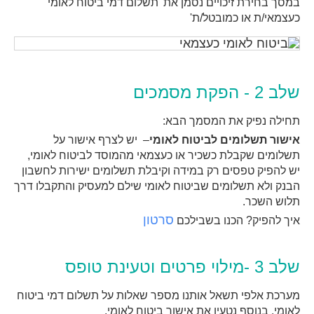
במסך בחירת זיכויים נסמן את
'תשלום דמי ביטוח לאומי
כעצמאי/ת או כמובטל/ת'
שלב 2 - הפקת מסמכים
תחילה נפיק את המסמך הבא:
אישור תשלומים לביטוח לאומי
–
יש לצרף אישור על
תשלומים שקבלת כשכיר או כעצמאי מהמוסד לביטוח לאומי,
יש להפיק טפסים רק במידה וקיבלת תשלומים ישירות לחשבון
הבנק ולא תשלומים שביטוח לאומי שילם למעסיק והתקבלו דרך
תלוש השכר
.
סרטון
איך להפיק? הכנו בשבילכם
שלב 3 -מילוי פרטים וטעינת טופס
מערכת
אלפי
תשאל
אותנו
מספר
שאלות
על
תשלום
דמי
ביטוח
לאומי
.
בנוסף
נטעין
את
אישור
ביטוח
לאומי
.